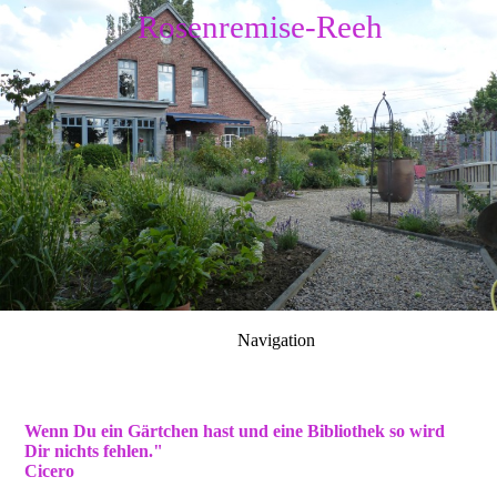
Rosenremise-Reeh
Navigation
Wenn Du ein Gärtchen hast und eine Bibliothek so wird
Dir nichts fehlen."
Cicero